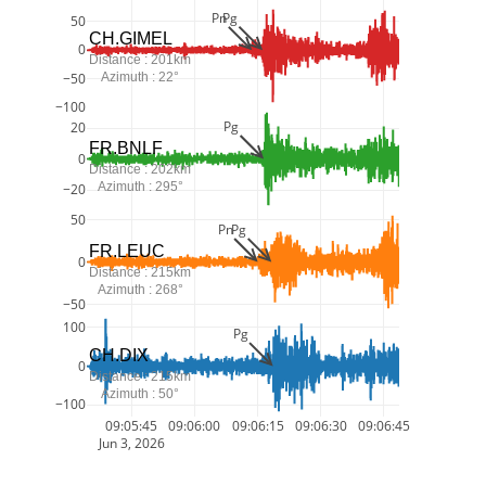
Pn
Pg
50
CH.GIMEL
0
Distance : 201km
Azimuth : 22°
−50
−100
Pg
20
FR.BNLF
0
Distance : 202km
Azimuth : 295°
−20
50
Pn
Pg
FR.LEUC
0
Distance : 215km
Azimuth : 268°
−50
100
Pg
CH.DIX
0
Distance : 215km
Azimuth : 50°
−100
09:05:45
09:06:00
09:06:15
09:06:30
09:06:45
Jun 3, 2026