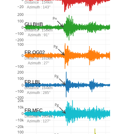
Distance : 154km
−20
Azimuth : 143°
200
Pn
100
GU.BHB
0
Distance : 158km
−100
Azimuth : 91°
−200
100
Pg
FR.OG02
0
Distance : 161km
Azimuth : 27°
−100
200
Pg
100
FR.LBL
0
Distance : 164km
−100
Azimuth : 285°
−200
20k
Pg
10k
FR.MFC
0
Distance : 165km
−10k
Azimuth : 127°
−20k
100