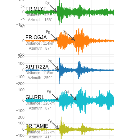
Pg
5k
FR.MLYF
0
Distance : 105km
−5k
Azimuth : 158°
−10k
50
Pg
Sg
FR.OGJA
0
Distance : 114km
Azimuth : 87°
−50
200
Pg
100
XP.FR22A
0
Distance : 118km
−100
Azimuth : 259°
−200
100
Pg
Sg
GU.RRL
0
Distance : 120km
Azimuth : 87°
−100
200
Pg
100
FR.TAMIE
0
Distance : 122km
−100
Azimuth : 41°