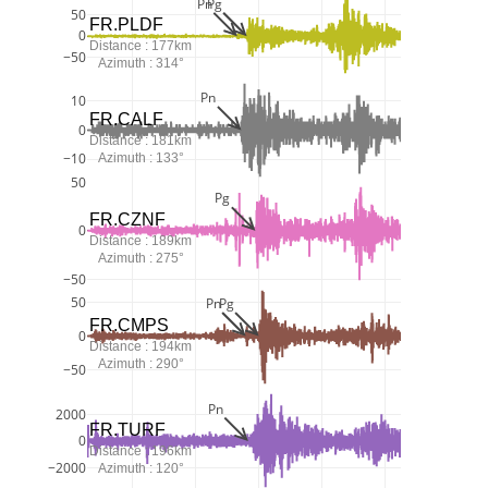
Pn
Pg
50
FR.PLDF
0
Distance : 177km
−50
Azimuth : 314°
Pn
10
FR.CALF
0
Distance : 181km
−10
Azimuth : 133°
50
Pg
FR.CZNF
0
Distance : 189km
Azimuth : 275°
−50
50
Pn
Pg
FR.CMPS
0
Distance : 194km
Azimuth : 290°
−50
Pn
2000
FR.TURF
0
Distance : 196km
−2000
Azimuth : 120°