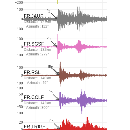
−200
100
Pg
FR.JAUF
0
Distance : 127km
Azimuth : 112°
−100
Pn
100
FR.SGSF
0
Distance : 132km
Azimuth : 279°
−100
Pn
Pg
100
FR.RSL
0
Distance : 140km
Azimuth : 49°
−100
100
Pn
50
FR.COLF
0
Distance : 142km
−50
Azimuth : 300°
−100
Pn
20
FR.TRIGF
0