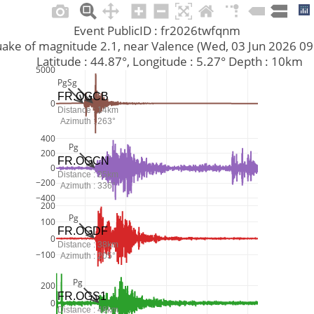
Event PublicID : fr2026twfqnm
thquake of magnitude 2.1, near Valence (Wed, 03 Jun 2026 
         Latitude : 44.87°, Longitude : 5.27° Depth : 10km
5000
Pg
Sg
FR.OGCB
0
Distance : 14km
Azimuth : 263°
400
Pg
200
FR.OGCN
0
Distance : 35km
−200
Azimuth : 336°
−400
200
Pg
100
FR.OGDF
0
Distance : 38km
−100
Azimuth : 205°
Pg
200
FR.OGS1
0
Distance : 48km