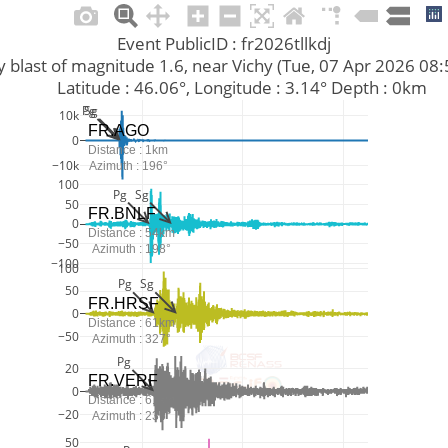
Event PublicID : fr2026tllkdj
arry blast of magnitude 1.6, near Vichy (Tue, 07 Apr 2026 0
         Latitude : 46.06°, Longitude : 3.14° Depth : 0km
Pg
Sg
10k
FR.AGO
0
Distance : 1km
−10k
Azimuth : 196°
100
Pg
Sg
50
FR.BNLF
0
Distance : 54km
−50
Azimuth : 198°
−100
100
Pg
Sg
50
FR.HRSF
0
Distance : 61km
−50
Azimuth : 327°
Pg
20
FR.VERF
0
Distance : 61km
−20
Azimuth : 236°
50