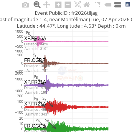
Event PublicID : fr2026tlljag
y blast of magnitude 1.4, near Montélimar (Tue, 07 Apr 202
         Latitude : 44.47°, Longitude : 4.63° Depth : 0km
1000
Pg
500
XP.FR26A
0
Distance : 6km
−500
Azimuth : 319°
−1000
Pg
100
FR.OGDF
0
Distance : 36km
Azimuth : 74°
−100
2000
Pg
1000
XP.FR31A
0
Distance : 47km
−1000
Azimuth : 190°
200
Pg
Sg
100
XP.FR21A
0
Distance : 49km
−100
Azimuth : 343°
20
Pg
Sg
10
FR.OGCB
0
Distance : 56km