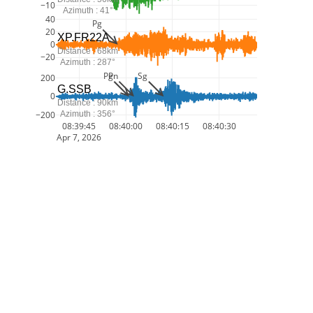
−10
Azimuth : 41°
40
Pg
20
XP.FR22A
0
Distance : 68km
−20
Azimuth : 287°
Pg
Pn
Sg
200
G.SSB
0
Distance : 90km
Azimuth : 356°
−200
08:39:45
08:40:00
08:40:15
08:40:30
Apr 7, 2026