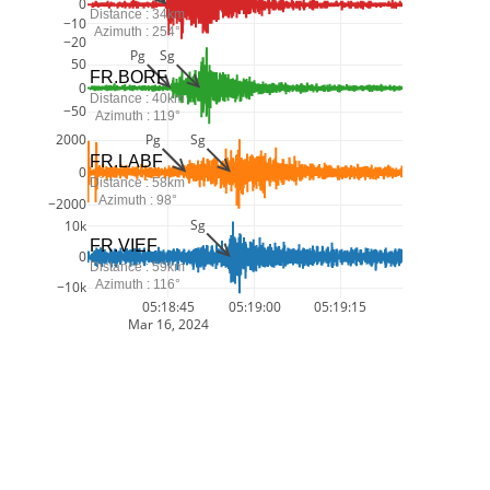
0
Distance : 34km
−10
Azimuth : 254°
−20
Pg
Sg
50
FR.BORF
0
Distance : 40km
−50
Azimuth : 119°
Pg
Sg
2000
FR.LABF
0
Distance : 58km
Azimuth : 98°
−2000
Sg
10k
FR.VIEF
0
Distance : 59km
Azimuth : 116°
−10k
05:18:45
05:19:00
05:19:15
Mar 16, 2024