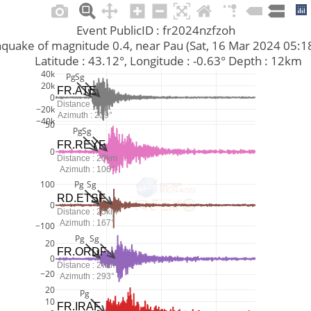
Event PublicID : fr2024nzfzoh
Earthquake of magnitude 0.4, near Pau (Sat, 16 Mar 2024 05:
         Latitude : 43.12°, Longitude : -0.63° Depth : 12km
40k
Pg
Sg
20k
FR.ATE
0
Distance : 7km
−20k
Azimuth : 239°
−40k
50
Pg
Sg
FR.REYF
0
Distance : 20km
Azimuth : 106°
100
Pg
Sg
RD.ETSF
0
Distance : 25km
Azimuth : 167°
−100
Pg
Sg
20
FR.ORDF
0
Distance : 27km
−20
Azimuth : 293°
20
Pg
10
FR.IRAF