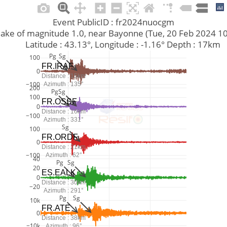
Event PublicID : fr2024nuocgm
thquake of magnitude 1.0, near Bayonne (Tue, 20 Feb 2024 
         Latitude : 43.13°, Longitude : -1.16° Depth : 17km
Pg
Sg
100
FR.IRAF
0
Distance : 15km
−100
Azimuth : 135°
200
Pg
Sg
100
FR.OSSF
0
Distance : 16km
−100
Azimuth : 331°
Sg
100
FR.ORDF
0
Distance : 21km
−100
Azimuth : 62°
40
Pg
Sg
20
ES.EALK
0
Distance : 30km
−20
Azimuth : 291°
Pg
Sg
10k
FR.ATE
0
Distance : 38km
−10k
Azimuth : 96°