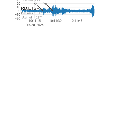
Pg
Sg
20
10
RD.ETSF
0
Distance : 55km
−10
Azimuth : 117°
−20
10:11:15
10:11:30
10:11:45
Feb 20, 2024