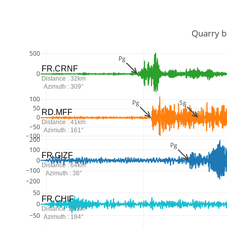
         Quar
500
Pg
FR.CRNF
0
Distance : 32km
Azimuth : 309°
100
Pg
Sg
50
RD.MFF
0
Distance : 41km
−50
Azimuth : 161°
−100
200
Pg
100
FR.GIZF
0
Distance : 64km
−100
Azimuth : 38°
−200
50
FR.CHIF
0
Distance : 91km
−50
Azimuth : 184°