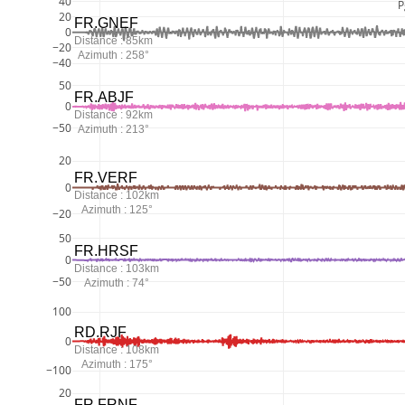
40
P
20
FR.GNEF
0
Distance : 85km
−20
Azimuth : 258°
−40
50
FR.ABJF
0
Distance : 92km
−50
Azimuth : 213°
20
FR.VERF
0
Distance : 102km
Azimuth : 125°
−20
50
FR.HRSF
0
Distance : 103km
−50
Azimuth : 74°
100
RD.RJF
0
Distance : 108km
Azimuth : 175°
−100
20
FR.FRNF