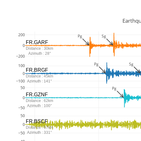
         Ear
200
Pg
Sg
FR.GARF
0
Distance : 30km
Azimuth : 28°
−200
Pg
Sg
100
FR.BRGF
0
Distance : 45km
−100
Azimuth : 141°
50
Pg
FR.GZNF
0
Distance : 62km
Azimuth : 100°
−50
50
FR.BSCF
0
Distance : 67km
Azimuth : 331°
−50