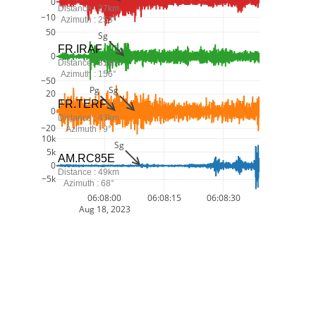
0
Distance : 27km
−10
Azimuth : 253°
50
Sg
FR.IRAF
0
Distance : 31km
Azimuth : 156°
−50
Pg
Sg
20
FR.TERF
0
Distance : 43km
−20
Azimuth : 9°
10k
Sg
5k
AM.RC85E
0
Distance : 49km
−5k
Azimuth : 68°
06:08:00
06:08:15
06:08:30
Aug 18, 2023