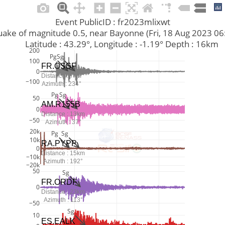
Event PublicID : fr2023mlixwt
rthquake of magnitude 0.5, near Bayonne (Fri, 18 Aug 2023 0
         Latitude : 43.29°, Longitude : -1.19° Depth : 16km
200
Pg
Sg
100
FR.OSSF
0
Distance : 7km
−100
Azimuth : 234°
Pg
Sg
50
AM.R155B
0
Distance : 13km
−50
Azimuth : 37°
20k
Pg
Sg
10k
RA.PYPP
0
Distance : 15km
−10k
Azimuth : 192°
−20k
50
Sg
FR.ORDF
0
Distance : 23km
Azimuth : 113°
−50
Sg
10
ES.EALK