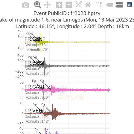
Event PublicID : fr2023lhptzy
thquake of magnitude 1.6, near Limoges (Mon, 13 Mar 2023 
         Latitude : 46.15°, Longitude : 2.04° Depth : 18km
200
Pg
Sg
100
FR.GZNF
0
Distance : 13km
−100
Azimuth : 76°
400
Pg
Sg
200
FR.BRGF
0
Distance : 29km
−200
Azimuth : 225°
−400
Pg
Sg
50
FR.GARF
0
Distance : 54km
−50
Azimuth : 320°
50
Pg
Sg
FR.VERF
0
Distance : 56km
Azimuth : 142°
−50
40
Pg
Sg
20