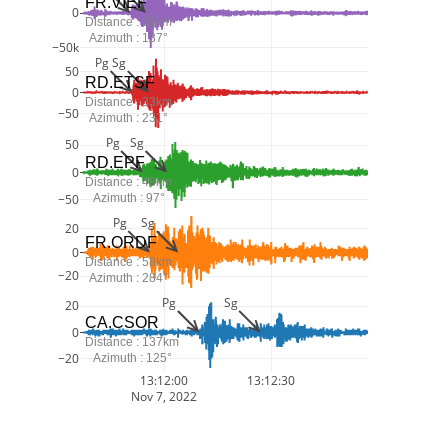
FR.VIEF
0
Distance : 31km
Azimuth : 137°
−50k
Pg
Sg
50
RD.ETSF
0
Distance : 33km
−50
Azimuth : 231°
Pg
Sg
50
RD.EPF
0
Distance : 48km
Azimuth : 97°
−50
Pg
Sg
20
FR.ORDF
0
Distance : 58km
−20
Azimuth : 284°
Pg
Sg
20
CA.CSOR
0
Distance : 137km
−20
Azimuth : 125°
13:12:00
13:12:30
Nov 7, 2022