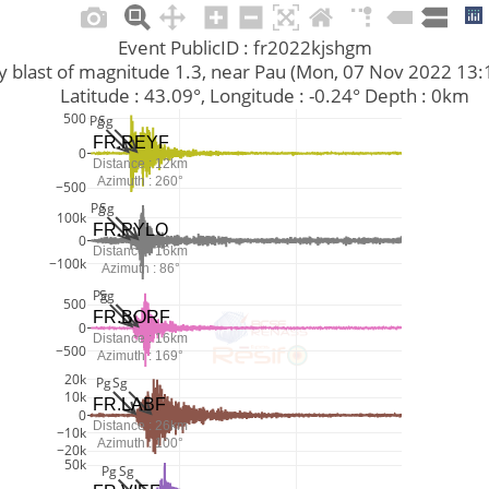
Event PublicID : fr2022kjshgm
uarry blast of magnitude 1.3, near Pau (Mon, 07 Nov 2022 13
         Latitude : 43.09°, Longitude : -0.24° Depth : 0km
500
Pg
Sg
FR.REYF
0
Distance : 12km
Azimuth : 260°
−500
Pg
Sg
100k
FR.PYLO
0
Distance : 16km
−100k
Azimuth : 86°
Pg
Sg
500
FR.BORF
0
Distance : 16km
−500
Azimuth : 169°
20k
Pg
Sg
10k
FR.LABF
0
Distance : 26km
−10k
Azimuth : 100°
−20k
50k
Pg
Sg