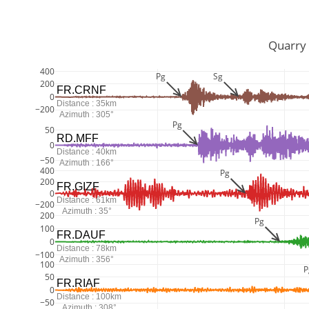
         Qua
400
Pg
Sg
200
FR.CRNF
0
Distance : 35km
−200
Azimuth : 305°
Pg
50
RD.MFF
0
Distance : 40km
−50
Azimuth : 166°
400
Pg
200
FR.GIZF
0
Distance : 61km
−200
Azimuth : 35°
200
Pg
100
FR.DAUF
0
Distance : 78km
−100
Azimuth : 356°
100
P
50
FR.RIAF
0
Distance : 100km
−50
Azimuth : 308°