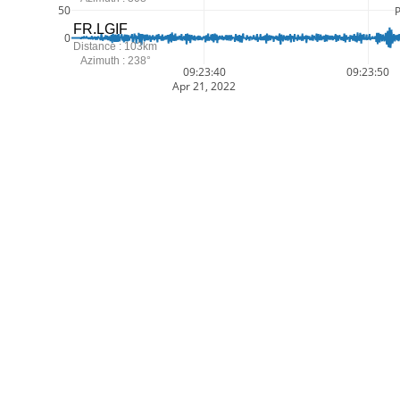
50
FR.LGIF
0
Distance : 103km
Azimuth : 238°
09:23:40
09:23:50
Apr 21, 2022