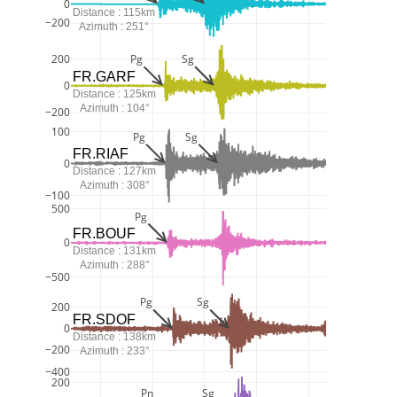
0
Distance : 115km
−200
Azimuth : 251°
200
Pg
Sg
FR.GARF
0
Distance : 125km
Azimuth : 104°
−200
100
Pg
Sg
FR.RIAF
0
Distance : 127km
Azimuth : 308°
−100
500
Pg
FR.BOUF
0
Distance : 131km
Azimuth : 288°
−500
Pg
Sg
200
FR.SDOF
0
Distance : 138km
−200
Azimuth : 233°
−400
200
Pn
Sg