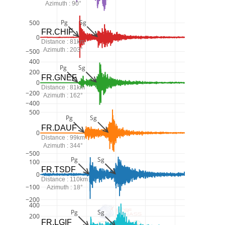
Azimuth : 90°
Pg
Sg
500
FR.CHIF
0
Distance : 81km
Azimuth : 203°
−500
400
Pg
Sg
200
FR.GNEF
0
Distance : 81km
−200
Azimuth : 162°
−400
500
Pg
Sg
FR.DAUF
0
Distance : 99km
Azimuth : 344°
−500
Pg
Sg
100
FR.TSDF
0
Distance : 110km
−100
Azimuth : 18°
−200
400
Pg
Sg
200
FR.LGIF