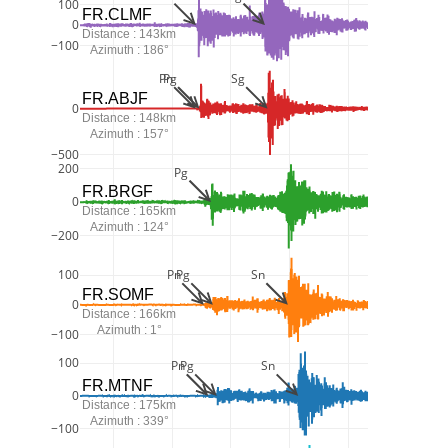
100
FR.CLMF
0
Distance : 143km
−100
Azimuth : 186°
Pn
Pg
Sg
FR.ABJF
0
Distance : 148km
Azimuth : 157°
−500
200
Pg
FR.BRGF
0
Distance : 165km
Azimuth : 124°
−200
Pn
Pg
Sn
100
FR.SOMF
0
Distance : 166km
Azimuth : 1°
−100
100
Pn
Pg
Sn
FR.MTNF
0
Distance : 175km
Azimuth : 339°
−100