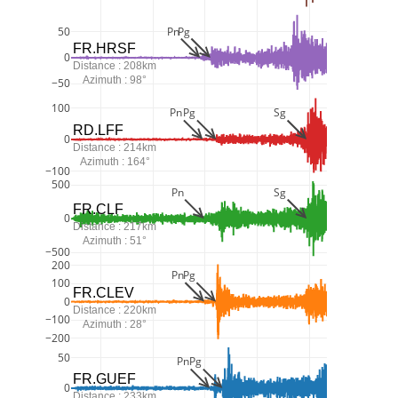
Pn
Pg
50
FR.HRSF
0
Distance : 208km
Azimuth : 98°
−50
100
Pn
Pg
Sg
RD.LFF
0
Distance : 214km
Azimuth : 164°
−100
500
Pn
Sg
FR.CLF
0
Distance : 217km
Azimuth : 51°
−500
200
Pn
Pg
100
FR.CLEV
0
Distance : 220km
−100
Azimuth : 28°
−200
50
Pn
Pg
FR.GUEF
0
Distance : 233km