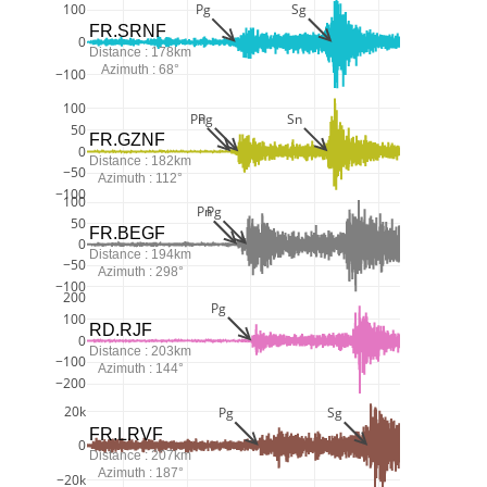
Pg
Sg
100
FR.SRNF
0
Distance : 178km
Azimuth : 68°
−100
100
Pn
Pg
Sn
50
FR.GZNF
0
Distance : 182km
−50
Azimuth : 112°
−100
100
Pn
Pg
50
FR.BEGF
0
Distance : 194km
−50
Azimuth : 298°
−100
200
Pg
100
RD.RJF
0
Distance : 203km
−100
Azimuth : 144°
−200
20k
Pg
Sg
FR.LRVF
0
Distance : 207km
Azimuth : 187°
−20k