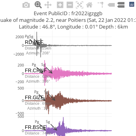
Event PublicID : fr2022igzggb
rthquake of magnitude 2.2, near Poitiers (Sat, 22 Jan 2022 0
         Latitude : 46.8°, Longitude : 0.01° Depth : 6km
Pg
Sg
2000
RD.MFF
0
Distance : 25km
Azimuth : 208°
−2000
Pg
Sg
200
FR.CRNF
0
Distance : 62km
Azimuth : 306°
−200
500
Pg
Sg
FR.GIZF
0
Distance : 69km
Azimuth : 12°
−500
500
Pg
Sg
FR.BSCF
0
Distance : 74km