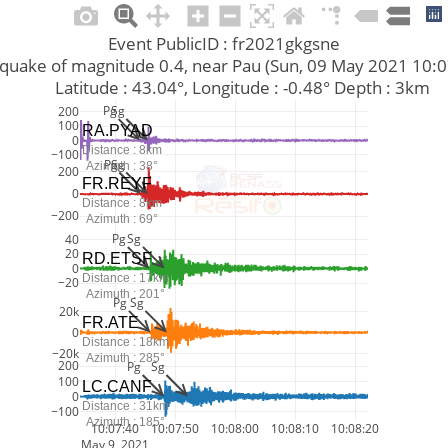
Event PublicID : fr2021gkgsne
arthquake of magnitude 0.4, near Pau (Sun, 09 May 2021 10
         Latitude : 43.04°, Longitude : -0.48° Depth : 3km
Pg
Sg
200
100
RA.PYAD
0
Distance : 8km
−100
Pg
Sg
Azimuth : 38°
200
FR.REYF
0
Distance : 8km
−200
Azimuth : 69°
Pg
Sg
40
20
RD.ETSF
0
Distance : 17km
−20
Azimuth : 201°
Pg
Sg
20k
FR.ATE
0
Distance : 18km
−20k
Azimuth : 285°
200
Pg
Sg
100
LC.CANF
0
Distance : 31km
−100
Azimuth : 185°
10:07:40
10:07:50
10:08:00
10:08:10
10:08:20
May 9, 2021