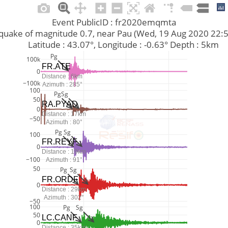
Event PublicID : fr2020emqmta
arthquake of magnitude 0.7, near Pau (Wed, 19 Aug 2020 22
         Latitude : 43.07°, Longitude : -0.63° Depth : 5km
Pg
100k
FR.ATE
0
Distance : 6km
−100k
Azimuth : 285°
100
Pg
Sg
50
RA.PYAD
0
Distance : 17km
−50
Azimuth : 80°
Pg
Sg
100
FR.REYF
0
Distance : 19km
−100
Azimuth : 91°
50
Pg
Sg
FR.ORDF
0
Distance : 29km
Azimuth : 302°
−50
100
Pg
Sg
50
LC.CANF
0
Distance : 35km