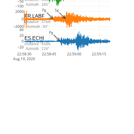
−50
Azimuth : 165°
−100
Pg
Sg
2000
FR.LABF
0
Distance : 57km
−2000
Azimuth : 93°
40
Pg
20
ES.ECHI
0
Distance : 81km
−20
Azimuth : 124°
22:58:30
22:58:45
22:59:00
22:59:15
Aug 19, 2020