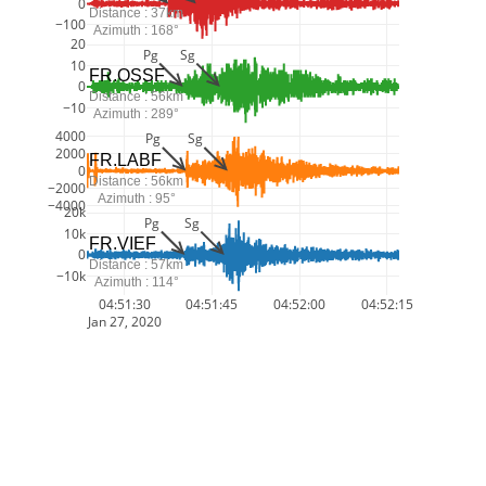
0
Distance : 37km
−100
Azimuth : 168°
20
Pg
Sg
10
FR.OSSF
0
Distance : 56km
−10
Azimuth : 289°
4000
Pg
Sg
2000
FR.LABF
0
Distance : 56km
−2000
Azimuth : 95°
−4000
20k
Pg
Sg
10k
FR.VIEF
0
Distance : 57km
−10k
Azimuth : 114°
04:51:30
04:51:45
04:52:00
04:52:15
Jan 27, 2020