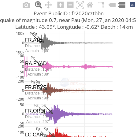
Event PublicID : fr2020cztbbn
Earthquake of magnitude 0.7, near Pau (Mon, 27 Jan 2020 04:
         Latitude : 43.09°, Longitude : -0.62° Depth : 14km
100k
Pg
Sg
FR.ATE
0
Distance : 7km
Azimuth : 265°
−100k
100
Pg
50
RA.PYAD
0
Distance : 15km
−50
Azimuth : 88°
−100
Pg
Sg
200
FR.REYF
0
Distance : 18km
Azimuth : 98°
−200
50
Pg
Sg
FR.ORDF
0
Distance : 29km
Azimuth : 297°
−50
200
Pg
Sg
100
LC.CANF