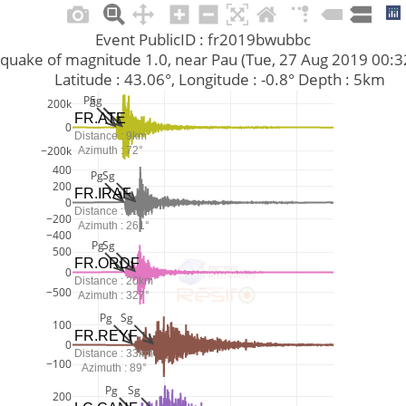
Event PublicID : fr2019bwubbc
Earthquake of magnitude 1.0, near Pau (Tue, 27 Aug 2019 00:
         Latitude : 43.06°, Longitude : -0.8° Depth : 5km
Pg
Sg
200k
FR.ATE
0
Distance : 9km
−200k
Azimuth : 72°
400
Pg
Sg
200
FR.IRAF
0
Distance : 19km
−200
Azimuth : 261°
−400
Pg
Sg
500
FR.ORDF
0
Distance : 20km
−500
Azimuth : 327°
Pg
Sg
100
FR.REYF
0
Distance : 33km
−100
Azimuth : 89°
Pg
Sg
200