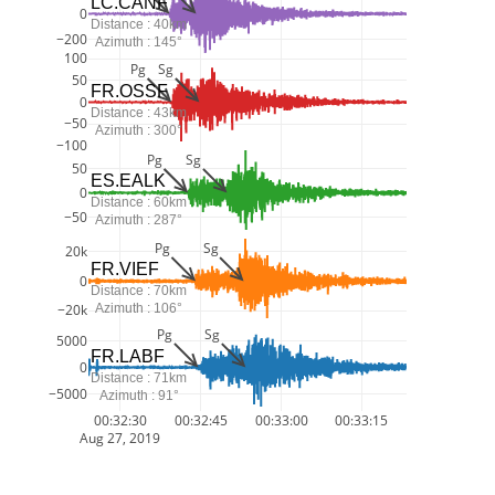
LC.CANF
0
Distance : 40km
−200
Azimuth : 145°
100
Pg
Sg
50
FR.OSSF
0
Distance : 43km
−50
Azimuth : 300°
−100
Pg
Sg
50
ES.EALK
0
Distance : 60km
−50
Azimuth : 287°
Pg
Sg
20k
FR.VIEF
0
Distance : 70km
Azimuth : 106°
−20k
Pg
Sg
5000
FR.LABF
0
Distance : 71km
−5000
Azimuth : 91°
00:32:30
00:32:45
00:33:00
00:33:15
Aug 27, 2019