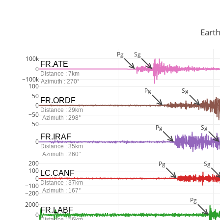
         
Pg
Sg
100k
FR.ATE
0
Distance : 7km
−100k
Azimuth : 270°
100
Pg
Sg
50
FR.ORDF
0
Distance : 29km
−50
Azimuth : 298°
50
Pg
Sg
FR.IRAF
0
Distance : 35km
Azimuth : 260°
200
Pg
Sg
100
LC.CANF
0
Distance : 37km
−100
Azimuth : 167°
−200
Pg
2000
FR.LABF
0
Distance : 56km