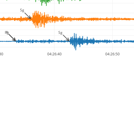
Sg
Pg
P
Sg
30
04:26:40
04:26:50