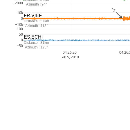
−2000
Azimuth : 94°
Pg
10k
FR.VIEF
0
Distance : 57km
−10k
Azimuth : 113°
100
50
ES.ECHI
0
Distance : 81km
−50
Azimuth : 125°
04:26:20
04:26:
Feb 5, 2019