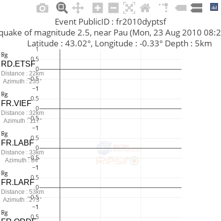
Event PublicID : fr2010dyptsf
arthquake of magnitude 2.5, near Pau (Mon, 23 Aug 2010 08
         Latitude : 43.02°, Longitude : -0.33° Depth : 5km
1
Pg
Sg
0.5
RD.ETSF
0
Distance : 22km
−0.5
Azimuth : 235°
−1
1
Pg
Sg
0.5
FR.VIEF
0
Distance : 32km
−0.5
Azimuth : 117°
−1
1
Pg
Sg
0.5
FR.LABF
0
Distance : 33km
−0.5
Azimuth : 84°
−1
1
Pg
Sg
0.5
FR.LARF
0
Distance : 53km
−0.5
Azimuth : 273°
−1
1
Pg
Sg
0.5