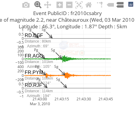
Event PublicID : fr2010csabry
quake of magnitude 2.2, near Châteauroux (Wed, 03 Mar 201
         Latitude : 46.3°, Longitude : 1.87° Depth : 5km
Pg
Sg
1
0.5
RD.BGF
0
Distance : 80km
−0.5
Azimuth : 69°
−1
300
Pg
Sg
200
100
FR.AGO
0
Distance : 101km
−100
Pg
Sg
400
Azimuth : 105°
200
FR.PYM
0
Distance : 108km
Pg
Sg
−200
1
Azimuth : 124°
0.5
RD.RJF
0
Distance : 114km
−0.5
Azimuth : 194°
−1
21:43:00
21:43:15
21:43:30
21:43:45
Mar 3, 2010