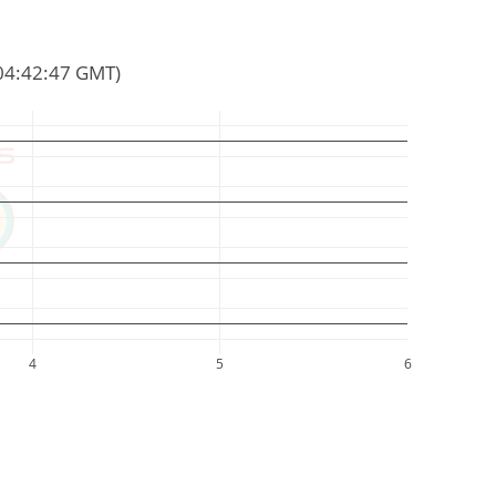
 04:42:47 GMT)
4
5
6