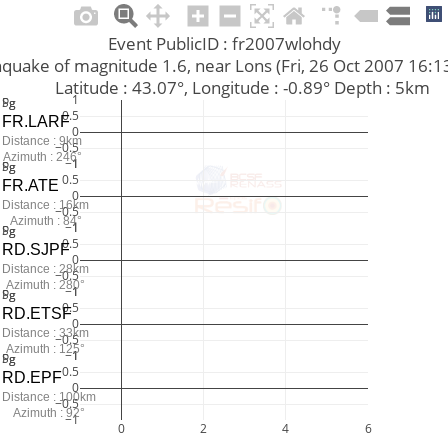
Event PublicID : fr2007wlohdy
Earthquake of magnitude 1.6, near Lons (Fri, 26 Oct 2007 16:
         Latitude : 43.07°, Longitude : -0.89° Depth : 5km
1
Pg
Sg
0.5
FR.LARF
0
Distance : 9km
−0.5
Azimuth : 246°
−1
1
Pg
Sg
0.5
FR.ATE
0
Distance : 16km
−0.5
Azimuth : 84°
−1
1
Pg
Sg
0.5
RD.SJPF
0
Distance : 28km
−0.5
Azimuth : 280°
−1
1
Pg
Sg
0.5
RD.ETSF
0
Distance : 33km
−0.5
Azimuth : 125°
−1
1
Pg
Sg
0.5
RD.EPF
0
Distance : 100km
−0.5
Azimuth : 92°
−1
0
2
4
6