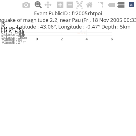
Event PublicID : fr2005rhtpoi
Earthquake of magnitude 2.2, near Pau (Fri, 18 Nov 2005 00:
Pg
Sg
         Latitude : 43.06°, Longitude : -0.47° Depth : 5km
Pg
Sg
FR.REYF
1
0.5
FR.ATE
0
−0.5
−1
1
0.5
0
Distance : 7km
−0.5
−1
Distance : 19km
0
2
4
6
Azimuth : 85°
Azimuth : 277°