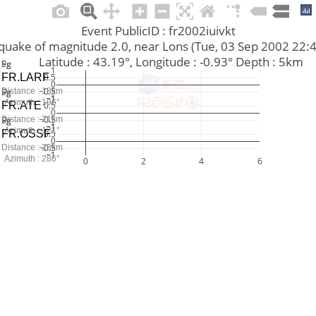
Event PublicID : fr2002iuivkt
arthquake of magnitude 2.0, near Lons (Tue, 03 Sep 2002 22
         Latitude : 43.19°, Longitude : -0.93° Depth : 5km
Pg
Sg
1
FR.LARF
0.5
0
−0.5
Pg
Sg
Distance : 18km
−1
1
Azimuth : 196°
FR.ATE
0.5
0
−0.5
Pg
Sg
Distance : 21km
−1
1
Azimuth : 121°
FR.OSSF
0.5
0
−0.5
Distance : 28km
−1
Azimuth : 286°
0
2
4
6