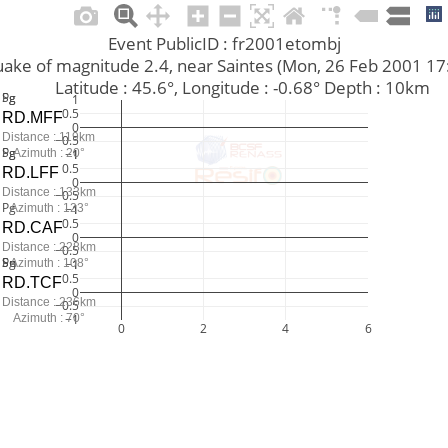
Event PublicID : fr2001etombj
thquake of magnitude 2.4, near Saintes (Mon, 26 Feb 2001 
         Latitude : 45.6°, Longitude : -0.68° Depth : 10km
Pg
Sg
1
0.5
RD.MFF
0
Distance : 119km
−0.5
Pg
Sg
Azimuth : 20°
−1
1
0.5
RD.LFF
0
Distance : 133km
−0.5
Pg
Azimuth : 123°
−1
1
0.5
RD.CAF
0
Distance : 228km
−0.5
Pn
Sn
Sg
Azimuth : 108°
−1
1
0.5
RD.TCF
0
Distance : 236km
−0.5
Azimuth : 70°
−1
0
2
4
6