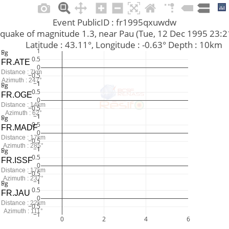
Event PublicID : fr1995qxuwdw
Earthquake of magnitude 1.3, near Pau (Tue, 12 Dec 1995 23:
         Latitude : 43.11°, Longitude : -0.63° Depth : 10km
1
Pg
Sg
0.5
FR.ATE
0
Distance : 7km
−0.5
Azimuth : 247°
−1
1
Pg
Sg
0.5
FR.OGE
0
Distance : 14km
−0.5
Azimuth : 62°
−1
1
Pg
Sg
0.5
FR.MADF
0
Distance : 17km
−0.5
Azimuth : 285°
−1
1
Pg
Sg
0.5
FR.ISSF
0
Distance : 17km
−0.5
Azimuth : 237°
−1
1
Pg
Sg
0.5
FR.JAU
0
Distance : 22km
−0.5
Azimuth : 111°
−1
0
2
4
6