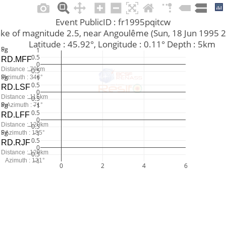
Event PublicID : fr1995pqitcw
hquake of magnitude 2.5, near Angoulême (Sun, 18 Jun 1995
         Latitude : 45.92°, Longitude : 0.11° Depth : 5km
Pg
Sg
1
0.5
RD.MFF
0
Distance : 79km
−0.5
Pg
Sg
Azimuth : 346°
−1
1
0.5
RD.LSF
0
Distance : 115km
−0.5
Pn
Pg
Sg
Azimuth : 71°
−1
1
0.5
RD.LFF
0
Distance : 120km
−0.5
Pg
Sg
Azimuth : 155°
−1
1
0.5
RD.RJF
0
Distance : 129km
−0.5
Azimuth : 121°
−1
0
2
4
6