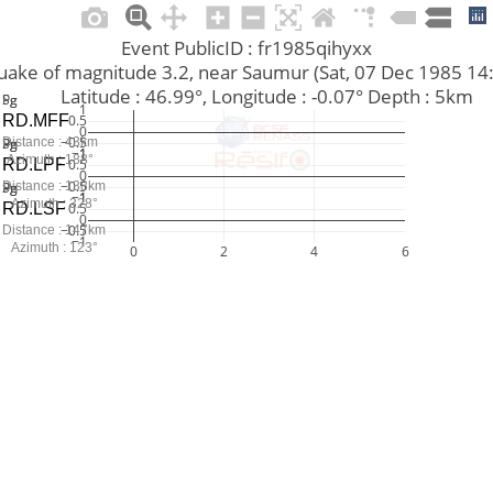
Event PublicID : fr1985qihyxx
rthquake of magnitude 3.2, near Saumur (Sat, 07 Dec 1985 1
         Latitude : 46.99°, Longitude : -0.07° Depth : 5km
Pg
Sg
1
RD.MFF
0.5
0
−0.5
Pn
Pg
Sg
Distance : 43km
−1
1
Azimuth : 188°
RD.LPF
0.5
0
−0.5
Pn
Pg
Sg
Distance : 138km
−1
1
Azimuth : 328°
RD.LSF
0.5
0
−0.5
Distance : 147km
−1
Azimuth : 123°
0
2
4
6