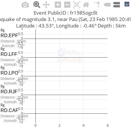
Event PublicID : fr1985ogcllt
Earthquake of magnitude 3.1, near Pau (Sat, 23 Feb 1985 20:
         Latitude : 43.53°, Longitude : -0.46° Depth : 5km
1
Pg
Sg
0.5
RD.EPF
0
Distance : 85km
−0.5
Azimuth : 130°
−1
1
Pg
Sg
0.5
RD.LFF
0
Distance : 183km
−0.5
Azimuth : 31°
−1
1
Pg
Sg
0.5
RD.LPO
0
Distance : 184km
−0.5
Azimuth : 45°
−1
1
Pg
Sg
0.5
RD.RJF
0
Distance : 252km
−0.5
Azimuth : 38°
−1
1
Pg
Sg
0.5
RD.CAF
0
Distance : 254km
−0.5
Azimuth : 52°
−1
0
2
4
6